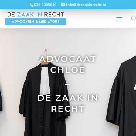
030-2005040
Info@dezaakinrecht.nl
ADVOCAAT
CHLOË
–
DE ZAAK IN
RECHT